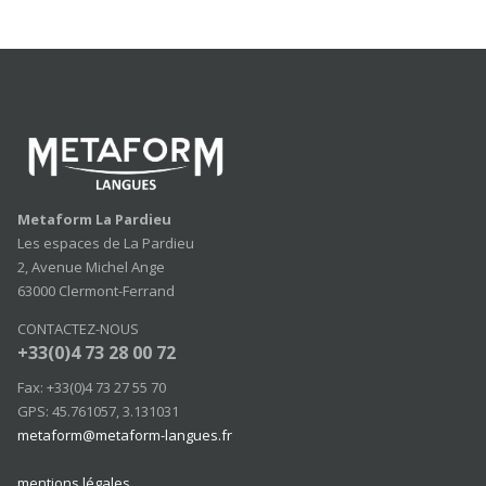
Metaform La Pardieu
Les espaces de La Pardieu
2, Avenue Michel Ange
63000 Clermont-Ferrand
CONTACTEZ-NOUS
+33(0)4 73 28 00 72
Fax: +33(0)4 73 27 55 70
GPS: 45.761057, 3.131031
metaform@metaform-langues.fr
mentions légales