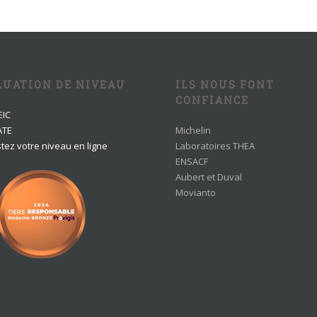
LUATION DE NIVEAU
ILS NOUS FONT
CONFIANCE
EIC
ATE
Michelin
tez votre niveau en ligne
Laboratoires THEA
ENSACF
Aubert et Duval
Movianto